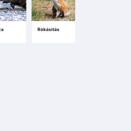
za
Rókásítás