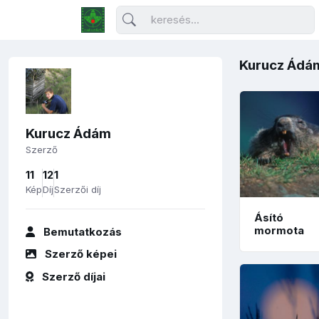
Kurucz Ádá
Kurucz Ádám
Szerző
11
12
1
Kép
Díj
Szerzői díj
Ásító
mormota
Bemutatkozás
Szerző képei
Szerző díjai