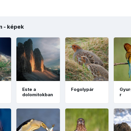
m - képek
Este a
Fogolypár
Gyur
dolomitokban
r