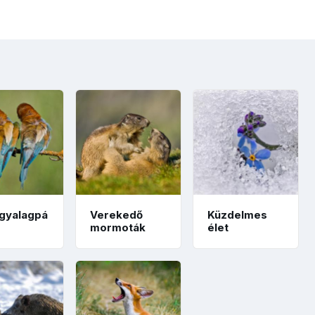
gyalagpá
Verekedő
Küzdelmes
mormoták
élet