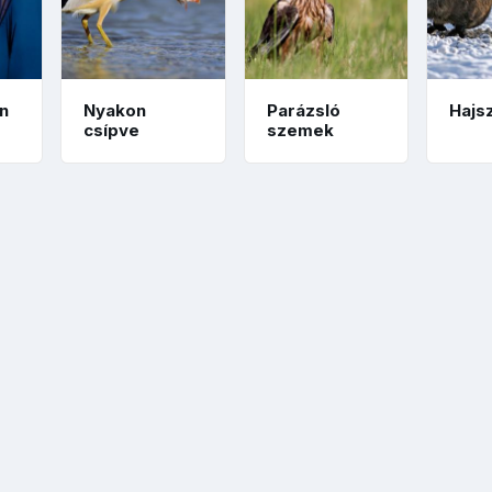
n
Nyakon
Parázsló
Hajs
csípve
szemek