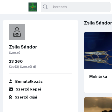
Zsila Sándo
Zsila Sándor
Szerző
23
26
0
Kép
Díj
Szerzői díj
Molnárka
Bemutatkozás
Szerző képei
Szerző díjai