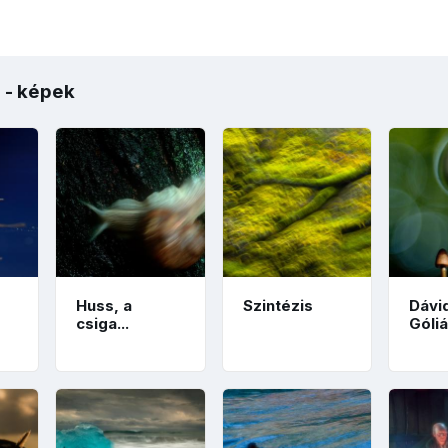
r - képek
Huss, a
Szintézis
Dávi
csiga...
Góliá