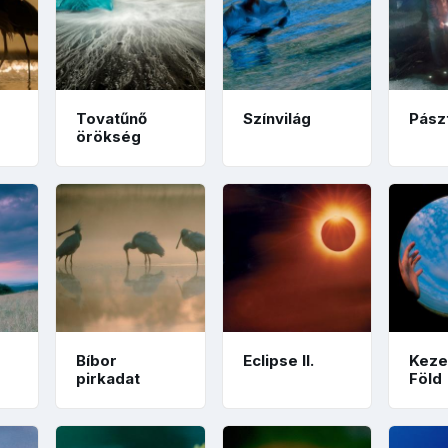
Tovatűnő
Színvilág
Pász
örökség
Bíbor
Eclipse ll.
Keze
pirkadat
Föld