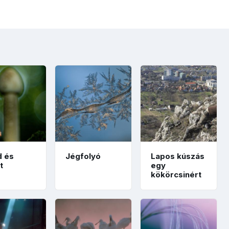
d és
Jégfolyó
Lapos kúszás
t
egy
kökörcsinért