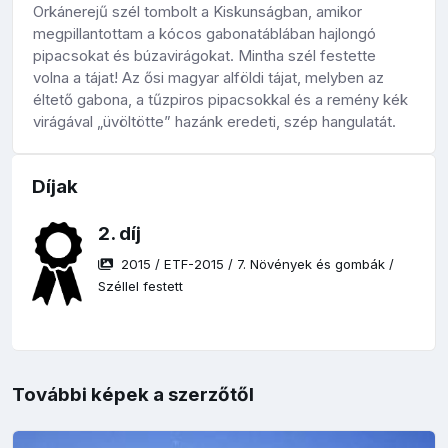
Orkánerejű szél tombolt a Kiskunságban, amikor
megpillantottam a kócos gabonatáblában hajlongó
pipacsokat és búzavirágokat. Mintha szél festette
volna a tájat! Az ősi magyar alföldi tájat, melyben az
éltető gabona, a tűzpiros pipacsokkal és a remény kék
virágával „üvöltötte” hazánk eredeti, szép hangulatát.
Díjak
2. díj
2015
/
ETF-2015
/
7. Növények és gombák
/
Széllel festett
További képek a szerzőtől