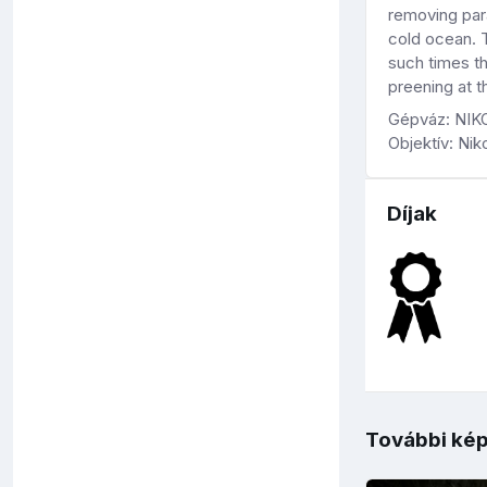
removing para
cold ocean. T
such times t
preening at t
Gépváz: NI
Objektív: Ni
Díjak
További kép