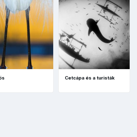
ös
Cetcápa és a turisták