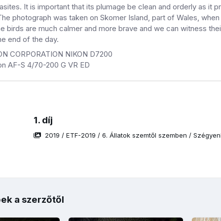
sites. It is important that its plumage be clean and orderly as it p
he photograph was taken on Skomer Island, part of Wales, when the
he birds are much calmer and more brave and we can witness thei
he end of the day.
KON CORPORATION NIKON D7200
kon AF-S 4/70-200 G VR ED
1. díj
2019
/
ETF-2019
/
6. Állatok szemtől szemben
/
Szégyenl
ek a szerzőtől