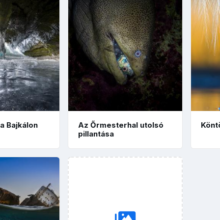
a Bajkálon
Az Őrmesterhal utolsó
Könt
pillantása