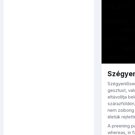
Szégyen
Szégyenlősen
gesztust, val
eltávolítja b
szárazföldön
nem zsibong 
életük rejtet
A preening pu
whereas, in f