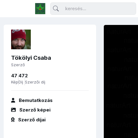
Tökölyi Csaba
Szerző
47
47
2
Kép
Díj
Szerzői díj
Bemutatkozás
Szerző képei
Szerző díjai