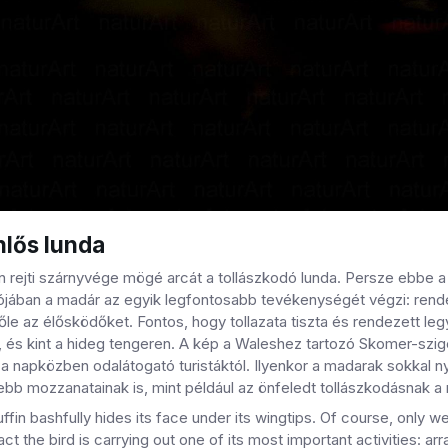
lős lunda
 rejti szárnyvége mögé arcát a tollászkodó lunda. Persze ebbe a
ójában a madár az egyik legfontosabb tevékenységét végzi: rendezget
előle az élősködőket. Fontos, hogy tollazata tiszta és rendezett l
, és kint a hideg tengeren. A kép a Waleshez tartozó Skomer-szig
a napközben odalátogató turistáktól. Ilyenkor a madarak sokkal n
tebb mozzanatainak is, mint például az önfeledt tollászkodásnak a
ffin bashfully hides its face under its wingtips. Of course, only w
act the bird is carrying out one of its most important activities: ar