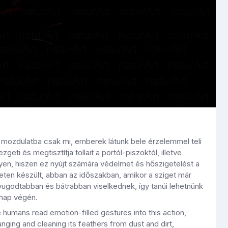
 mozdulatba csak mi, emberek látunk bele érzelemmel teli
i és megtisztítja tollait a portól-piszoktól, illetve
egyen, hiszen ez nyújt számára védelmet és hőszigetelést a
eten készült, abban az időszakban, amikor a sziget már
yugodtabban és bátrabban viselkednek, így tanúi lehetnünk
 nap végén.
e humans read emotion-filled gestures into this action,
ranging and cleaning its feathers from dust and dirt,