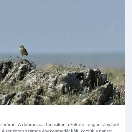
lerőmű. A dobrudzsai fennsíkon a Fekete-tenger irányából
l. A területen számos énekesmadár költ, köztük a parlagi