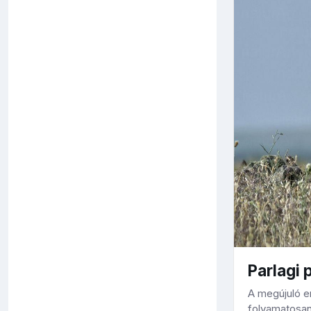
Parlagi 
A megújuló e
folyamatosan 