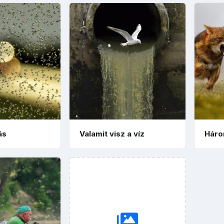
ás
Valamit visz a víz
Háro