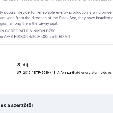
ly popular device for renewable energy production is wind power t
ant wind from the direction of the Black Sea, they have installe
 region, among them the tawny pipit.
KON CORPORATION NIKON D750
ikon AF-S NIKKOR 4/200-400mm G ED VR
3. díj
2019
/
ETF-2019
/
13. A fenntartható energiatermelés és
ek a szerzőtől