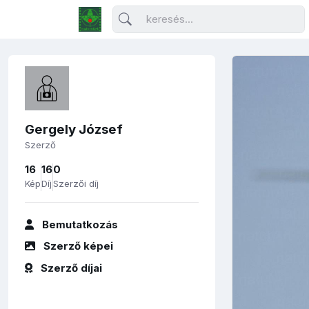
Gergely József
Szerző
16
16
0
Kép
Díj
Szerzői díj
Bemutatkozás
Szerző képei
Szerző díjai