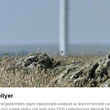
pityer
nergiatermelés egyre népszerűbb eszköze az áramot termelő szé
fújó szelek útjába már több mint 2500 szélerőművet állítottak fe