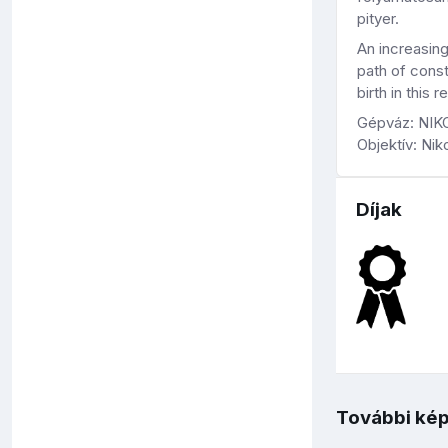
pityer.
An increasing
path of const
birth in this
Gépváz: NI
Objektív: N
Díjak
További kép