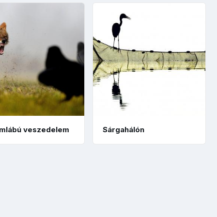
mlábú veszedelem
Sárgahálón