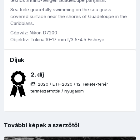
teknős a karib-tengeri Guadeloupe partjainál.
Sea turle gracefully swimming on the sea grass
covered surface near the shores of Guadeloupe in the
Caribbians.
Gépváz: Nikon D7200
Objektív: Tokina 10-17 mm f/3.5-4.5 Fisheye
Díjak
2. díj
2020
/
ETF-2020
/
12. Fekete-fehér
természetfotók
/
Nyugalom
További képek a szerzőtől