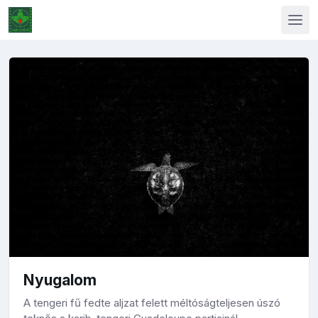
Nyugalom
A tengeri fű fedte aljzat felett méltóságteljesen úszó