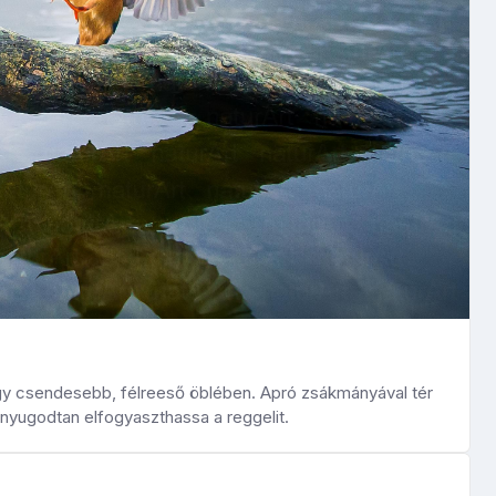
 egy csendesebb, félreeső öblében. Apró zsákmányával tér
 nyugodtan elfogyaszthassa a reggelit.