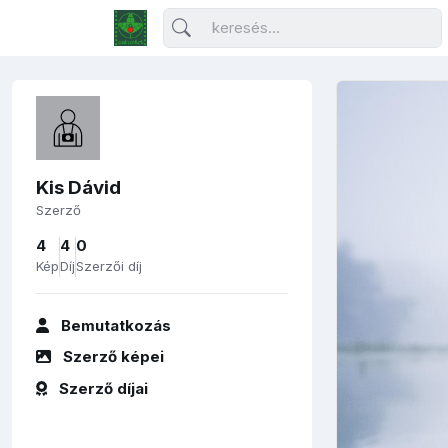
Kis Dávid
Szerző
4
4
0
Kép
Díj
Szerzői díj
Bemutatkozás
Szerző képei
Szerző díjai