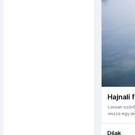
Hajnali 
Lassan szűrő
vissza egy j
Díjak