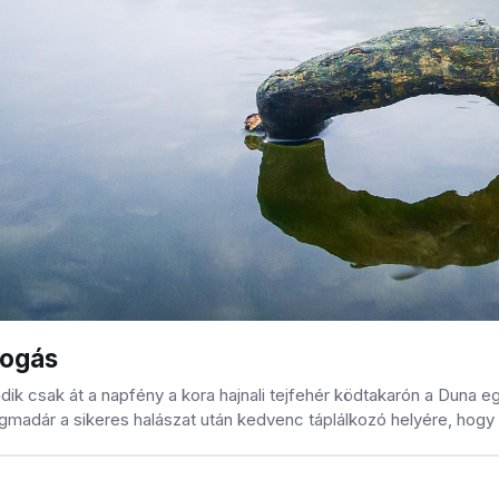
fogás
dik csak át a napfény a kora hajnali tejfehér ködtakarón a Duna
égmadár a sikeres halászat után kedvenc táplálkozó helyére, hogy