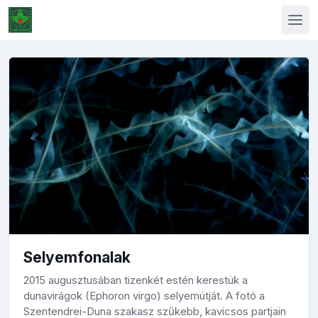
Selyemfonalak
2015 augusztusában tizenkét estén kerestük a
dunavirágok (Ephoron virgo) selyemútját. A fotó a
Szentendrei-Duna szakasz szűkebb, kavicsos partjain