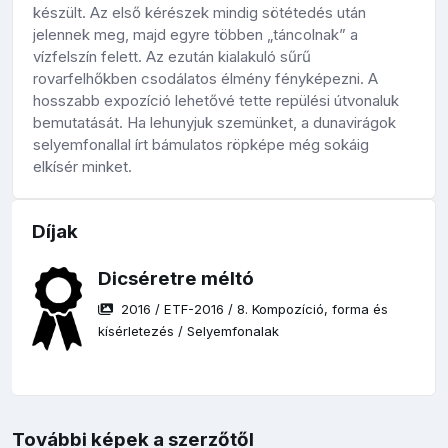
készült. Az első kérészek mindig sötétedés után
jelennek meg, majd egyre többen „táncolnak” a
vízfelszín felett. Az ezután kialakuló sűrű
rovarfelhőkben csodálatos élmény fényképezni. A
hosszabb expozíció lehetővé tette repülési útvonaluk
bemutatását. Ha lehunyjuk szemünket, a dunavirágok
selyemfonallal írt bámulatos röpképe még sokáig
elkísér minket.
Díjak
Dicséretre méltó
2016
/
ETF-2016
/
8. Kompozíció, forma és
kísérletezés
/
Selyemfonalak
További képek a szerzőtől