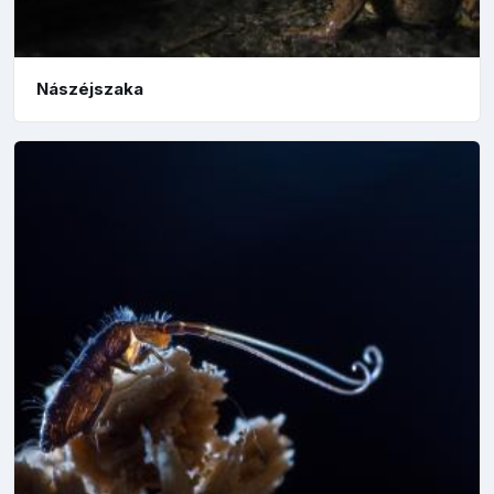
Nászéjszaka