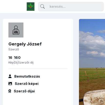
Gergely József
Szerző
16
16
0
Kép
Díj
Szerzői díj
Bemutatkozás
Szerző képei
Szerző díjai