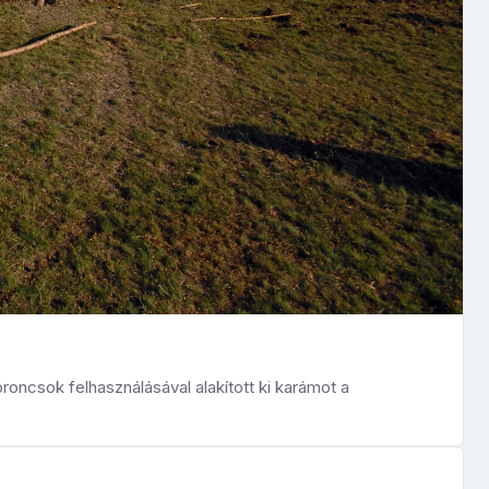
oncsok felhasználásával alakított ki karámot a