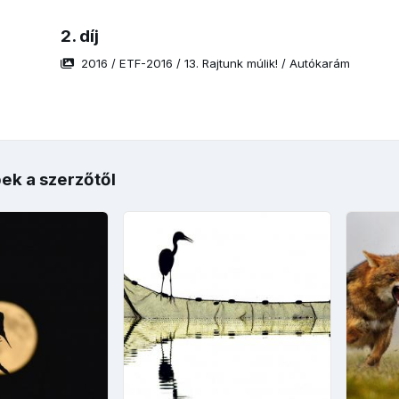
2. díj
2016
/
ETF-2016
/
13. Rajtunk múlik!
/
Autókarám
ek a szerzőtől