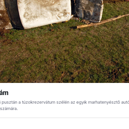
rám
 pusztán a túzokrezervátum szélén az egyik marhatenyésztő autór
 számára.