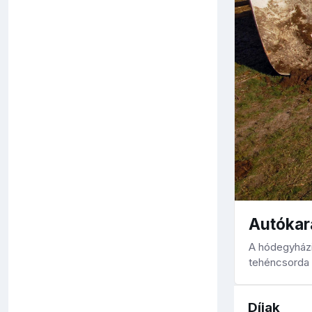
Autóka
A hódegyházi
tehéncsorda
Díjak