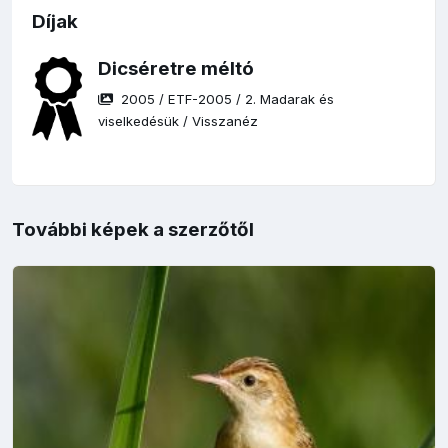
Díjak
Dicséretre méltó
2005
/
ETF-2005
/
2. Madarak és
viselkedésük
/
Visszanéz
További képek a szerzőtől