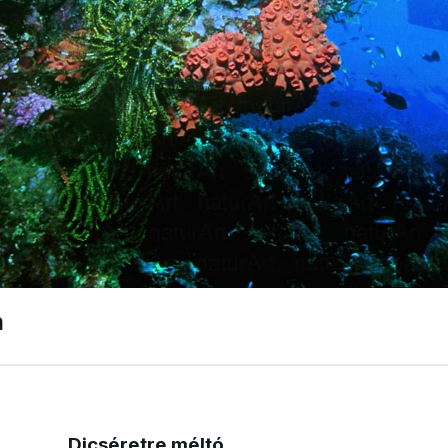
n
Dicséretre méltó