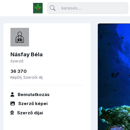
Násfay Béla
Szerző
36
37
0
Kép
Díj
Szerzői díj
Bemutatkozás
Szerző képei
Szerző díjai