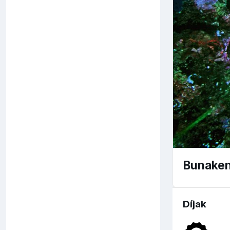
Bunake
Díjak