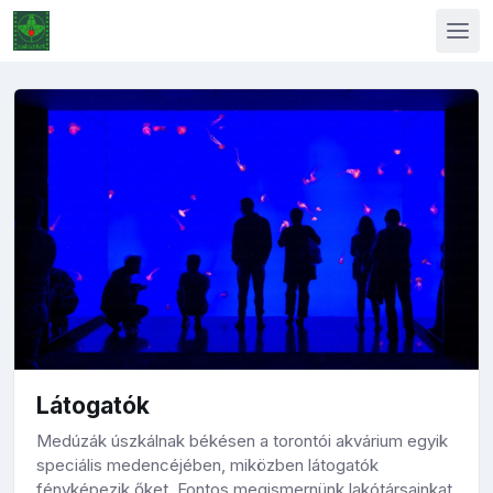
Látogatók
Medúzák úszkálnak békésen a torontói akvárium egyik
speciális medencéjében, miközben látogatók
fényképezik őket. Fontos megismernünk lakótársainkat