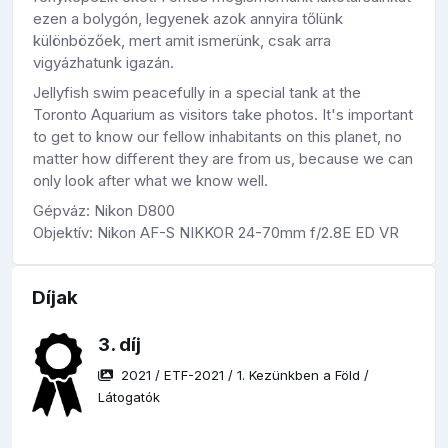
ezen a bolygón, legyenek azok annyira tőlünk
különbözőek, mert amit ismerünk, csak arra
vigyázhatunk igazán.
Jellyfish swim peacefully in a special tank at the
Toronto Aquarium as visitors take photos. It's important
to get to know our fellow inhabitants on this planet, no
matter how different they are from us, because we can
only look after what we know well.
Gépváz: Nikon D800
Objektív: Nikon AF-S NIKKOR 24-70mm f/2.8E ED VR
Díjak
3. díj
2021
/
ETF-2021
/
1. Kezünkben a Föld
/
Látogatók