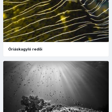
Óriáskagyló redői