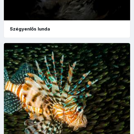
Szégyenlős lunda