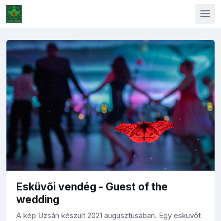
Esküvői vendég - Guest of the
wedding
A kép Uzsán készült 2021 augusztusában. Egy esküvőt