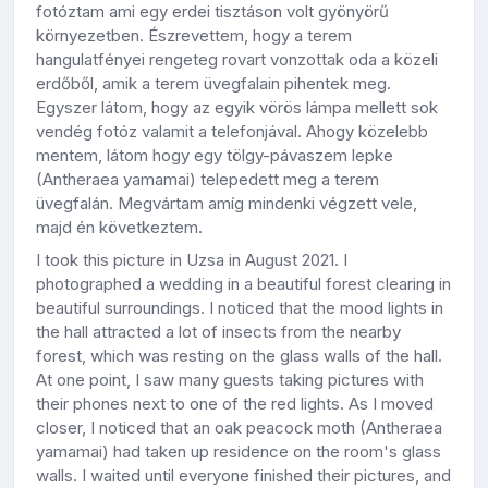
fotóztam ami egy erdei tisztáson volt gyönyörű
környezetben. Észrevettem, hogy a terem
hangulatfényei rengeteg rovart vonzottak oda a közeli
erdőből, amik a terem üvegfalain pihentek meg.
Egyszer látom, hogy az egyik vörös lámpa mellett sok
vendég fotóz valamit a telefonjával. Ahogy közelebb
mentem, látom hogy egy tölgy-pávaszem lepke
(Antheraea yamamai) telepedett meg a terem
üvegfalán. Megvártam amíg mindenki végzett vele,
majd én következtem.
I took this picture in Uzsa in August 2021. I
photographed a wedding in a beautiful forest clearing in
beautiful surroundings. I noticed that the mood lights in
the hall attracted a lot of insects from the nearby
forest, which was resting on the glass walls of the hall.
At one point, I saw many guests taking pictures with
their phones next to one of the red lights. As I moved
closer, I noticed that an oak peacock moth (Antheraea
yamamai) had taken up residence on the room's glass
walls. I waited until everyone finished their pictures, and