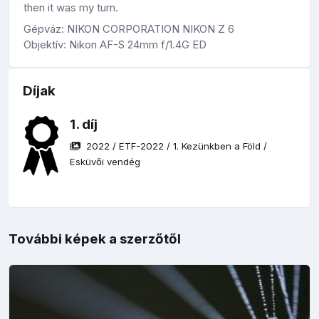
then it was my turn.
Gépváz: NIKON CORPORATION NIKON Z 6
Objektív: Nikon AF-S 24mm f/1.4G ED
Díjak
1. díj
2022
/
ETF-2022
/
1. Kezünkben a Föld
/
Esküvői vendég
További képek a szerzőtől