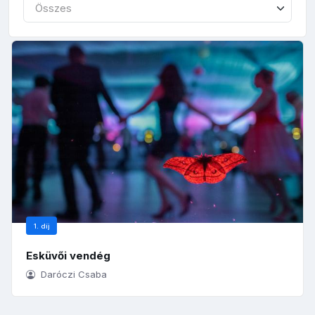
Összes
1. díj
Esküvői vendég
Daróczi Csaba