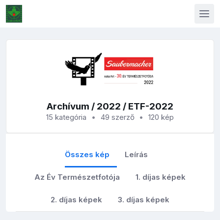
Archívum
/
2022
/ ETF-2022
15 kategória
49 szerző
120 kép
Összes kép
Leírás
Az Év Természetfotója
1. díjas képek
2. díjas képek
3. díjas képek