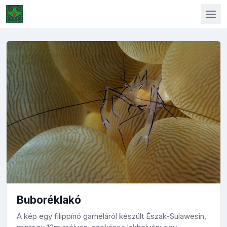
Buboréklakó
A kép egy filippínó garnéláról készült Észak-Sulawesin,