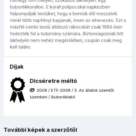
mintegy 10m mélyen, szokásos lakhelyén: egy
buborékkorallon. E korall polipocskái napközben
felpumpálják testüket, hogy a bennük élő moszatok
minél több napfényt kapjanak, innen az elnevezés. Ezt a
másfél centis testű átlátszó rákocskát csak 1984-ben
fedezték fel a tudomány számára. Biztonságosnak hitt
lakhelyén nem nehéz megörökíteni, csupán csak meg
kell találni.
Díjak
Dicséretre méltó
2008
/
ETF-2008
/
5. Az állatok szemtől
szemben
/
Buboréklakó
További képek a szerzőtől