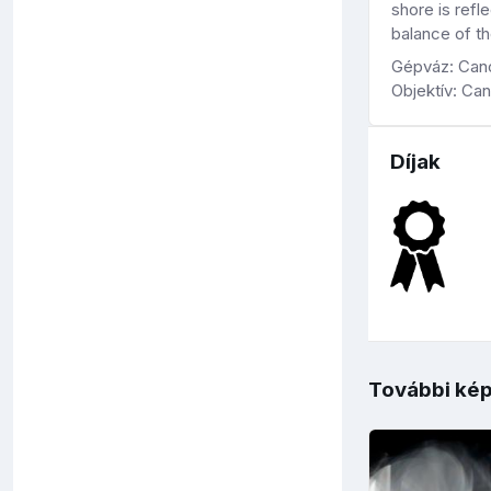
shore is refl
balance of th
Gépváz: Cano
Objektív: C
Díjak
További kép