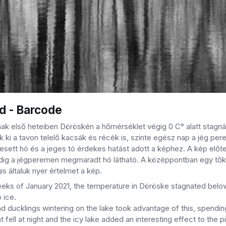
d - Barcode
nak első heteiben Döröskén a hőmérséklet végig 0 C° alatt stagnált,
k ki a tavon telelő kacsák és récék is, szinte egész nap a jég per
esett hó és a jeges tó érdekes hatást adott a képhez. A kép előte
dig a jégperemen megmaradt hó látható. A középpontban egy tőkésr
 általuk nyer értelmet a kép.
weeks of January 2021, the temperature in Döröske stagnated belo
 ice.
 ducklings wintering on the lake took advantage of this, spendin
 fell at night and the icy lake added an interesting effect to the 