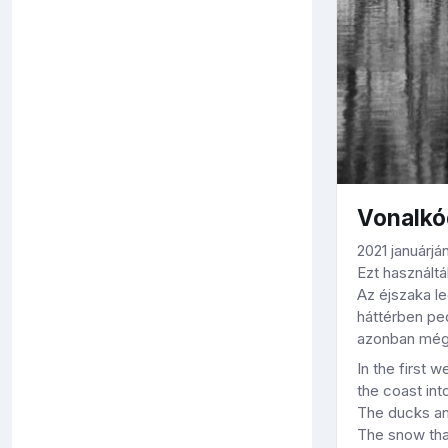
Vonalkó
2021 januárjá
Ezt használtá
Az éjszaka le
háttérben pe
azonban mégis
In the first 
the coast into
The ducks and
The snow that