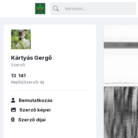
Kártyás Gergő
Szerző
13
14
1
Kép
Díj
Szerzői díj
Bemutatkozás
Szerző képei
Szerző díjai