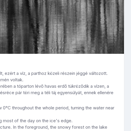
 ezért a víz, a parthoz közeli részein jéggé változott.
emén voltak.
rében a tóparton lévő havas erdő tükröződik a vízen, a
éce pár töri meg a téli táj egyensúlyát, ennek ellenére
w 0°C throughout the whole period, turning the water near
g most of the day on the ice's edge.
picture. In the foreground, the snowy forest on the lake