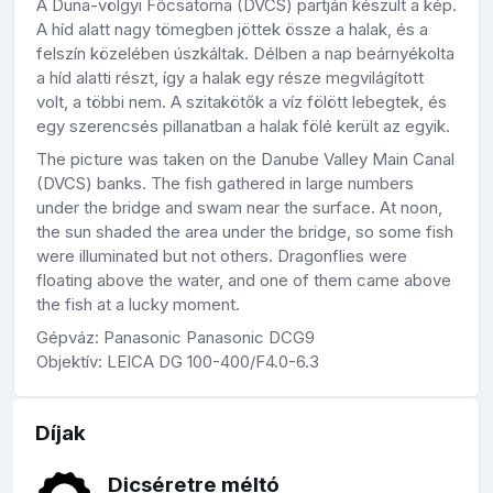
A Duna-völgyi Főcsatorna (DVCS) partján készült a kép.
A híd alatt nagy tömegben jöttek össze a halak, és a
felszín közelében úszkáltak. Délben a nap beárnyékolta
a híd alatti részt, így a halak egy része megvilágított
volt, a többi nem. A szitakötők a víz fölött lebegtek, és
egy szerencsés pillanatban a halak fölé került az egyik.
The picture was taken on the Danube Valley Main Canal
(DVCS) banks. The fish gathered in large numbers
under the bridge and swam near the surface. At noon,
the sun shaded the area under the bridge, so some fish
were illuminated but not others. Dragonflies were
floating above the water, and one of them came above
the fish at a lucky moment.
Gépváz: Panasonic Panasonic DCG9
Objektív: LEICA DG 100-400/F4.0-6.3
Díjak
Dicséretre méltó