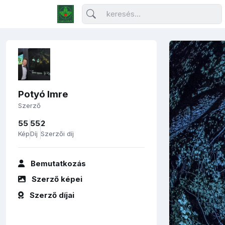
Potyó Imre
Szerző
55
55
2
Kép
Díj
Szerzői díj
Bemutatkozás
Szerző képei
Szerző díjai