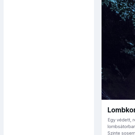
Lombkor
Egy védett, r
lombsátorban
Szinte sosem