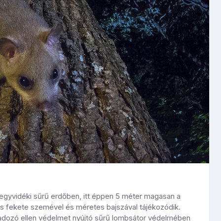
 hegyvidéki sűrű erdőben, itt éppen 5 méter magasan a
as fekete szemével és méretes bajszával tájékozódik.
ragadozó ellen védelmet nyújtó sűrű lombsátor védelmében