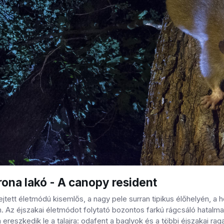
ona lakó - A canopy resident
ejtett életmódú kisemlős, a nagy pele surran tipikus élőhelyén, a
. Az éjszakai életmódot folytató bozontos farkú rágcsáló hatalm
 ereszkedik le a talajra: odafent a baglyok és a többi éjszakai 