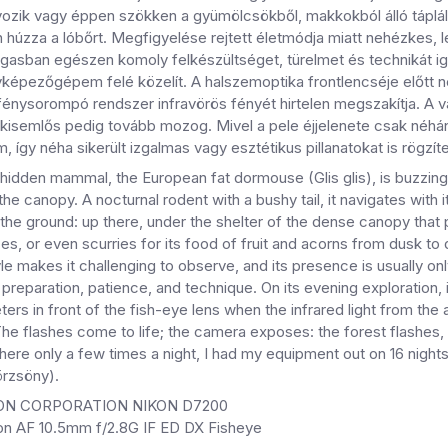
yozik vagy éppen szökken a gyümölcsökből, makkokból álló táplálé
úzza a lóbőrt. Megfigyelése rejtett életmódja miatt nehézkes, le
gasban egészen komoly felkészültséget, türelmet és technikát igé
yképezőgépem felé közelít. A halszemoptika frontlencséje előtt ne
 fénysorompó rendszer infravörös fényét hirtelen megszakítja. A 
semlős pedig tovább mozog. Mivel a pele éjjelenete csak néhány a
, így néha sikerült izgalmas vagy esztétikus pillanatokat is rögz
hidden mammal, the European fat dormouse (Glis glis), is buzzing in
the canopy. A nocturnal rodent with a bushy tail, it navigates with
he ground: up there, under the shelter of the dense canopy that p
es, or even scurries for its food of fruit and acorns from dusk to da
yle makes it challenging to observe, and its presence is usually on
preparation, patience, and technique. On its evening exploration
ters in front of the fish-eye lens when the infrared light from th
 The flashes come to life; the camera exposes: the forest flashe
ere only a few times a night, I had my equipment out on 16 night
rzsöny).
KON CORPORATION NIKON D7200
kon AF 10.5mm f/2.8G IF ED DX Fisheye