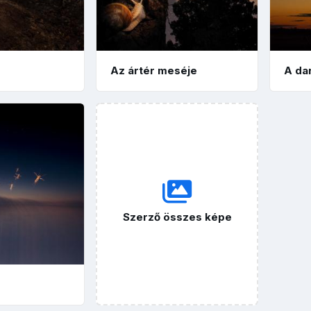
Az ártér meséje
A da
Szerző összes képe