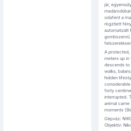
jár, egyensúl
madárodúban h
odafent a ma
rögzített fén
automatizált
gombszemű ki
felszerelésem
A protected, 
meters up in 
descends to t
walks, balanc
hidden lifest
considerable 
forty centime
interrupted.
animal came h
moments (Bö
Gépváz: NI
Objektív: Ni