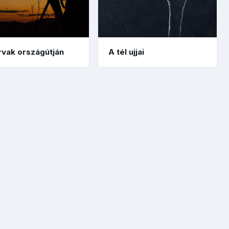
rvak országútján
A tél ujjai