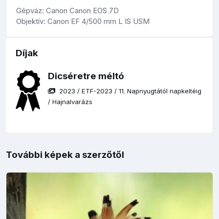
Gépváz: Canon Canon EOS 7D
Objektív: Canon EF 4/500 mm L IS USM
Díjak
Dicséretre méltó
2023
/
ETF-2023
/
11. Napnyugtától napkeltéig
/
Hajnalvarázs
További képek a szerzőtől