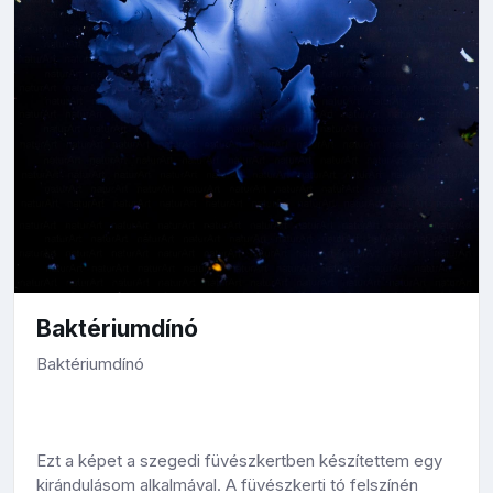
Baktériumdínó
Baktériumdínó
Ezt a képet a szegedi füvészkertben készítettem egy
kirándulásom alkalmával. A füvészkerti tó felszínén