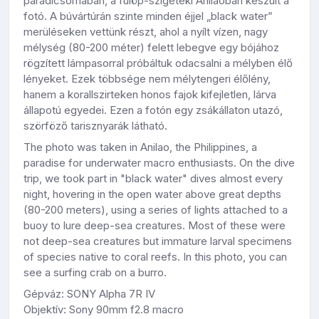
paradicsomában, a fülöp-szigeteki Anilaoban készült a
fotó. A búvártúrán szinte minden éjjel „black water”
merüléseken vettünk részt, ahol a nyílt vízen, nagy
mélység (80-200 méter) felett lebegve egy bójához
rögzített lámpasorral próbáltuk odacsalni a mélyben élő
lényeket. Ezek többsége nem mélytengeri élőlény,
hanem a korallszirteken honos fajok kifejletlen, lárva
állapotú egyedei. Ezen a fotón egy zsákállaton utazó,
szörföző tarisznyarák látható.
The photo was taken in Anilao, the Philippines, a
paradise for underwater macro enthusiasts. On the dive
trip, we took part in "black water" dives almost every
night, hovering in the open water above great depths
(80-200 meters), using a series of lights attached to a
buoy to lure deep-sea creatures. Most of these were
not deep-sea creatures but immature larval specimens
of species native to coral reefs. In this photo, you can
see a surfing crab on a burro.
Gépváz: SONY Alpha 7R IV
Objektív: Sony 90mm f2.8 macro