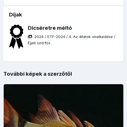
Díjak
Dicséretre méltó
2024
/
ETF-2024
/
4. Az állatok viselkedése
/
Éjjeli szörfös
További képek a szerzőtől