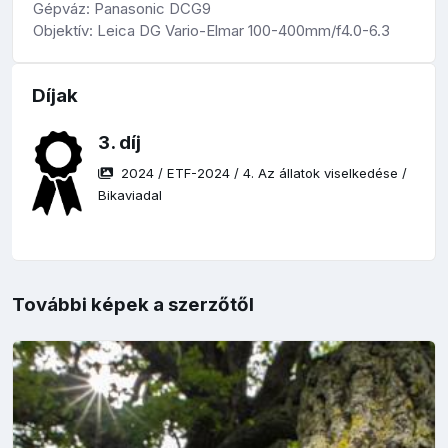
Gépváz: Panasonic DCG9
Objektív: Leica DG Vario-Elmar 100-400mm/f4.0-6.3
Díjak
3. díj
2024
/
ETF-2024
/
4. Az állatok viselkedése
/
Bikaviadal
További képek a szerzőtől