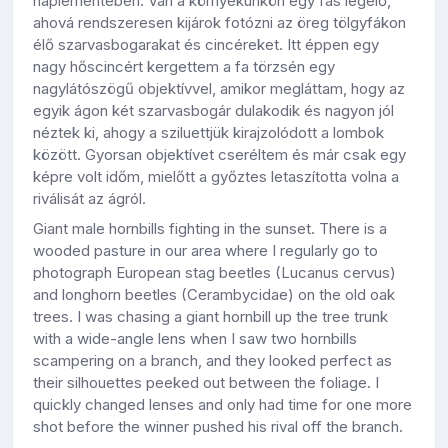
naplementében. Van a környékünkön egy fás legelő,
ahová rendszeresen kijárok fotózni az öreg tölgyfákon
élő szarvasbogarakat és cincéreket. Itt éppen egy
nagy hőscincért kergettem a fa törzsén egy
nagylátószögű objektívvel, amikor megláttam, hogy az
egyik ágon két szarvasbogár dulakodik és nagyon jól
néztek ki, ahogy a sziluettjük kirajzolódott a lombok
között. Gyorsan objektívet cseréltem és már csak egy
képre volt időm, mielőtt a győztes letaszította volna a
riválisát az ágról.
Giant male hornbills fighting in the sunset. There is a
wooded pasture in our area where I regularly go to
photograph European stag beetles (Lucanus cervus)
and longhorn beetles (Cerambycidae) on the old oak
trees. I was chasing a giant hornbill up the tree trunk
with a wide-angle lens when I saw two hornbills
scampering on a branch, and they looked perfect as
their silhouettes peeked out between the foliage. I
quickly changed lenses and only had time for one more
shot before the winner pushed his rival off the branch.