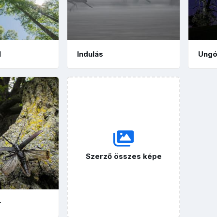
l
Indulás
Ungó
Szerző összes képe
r