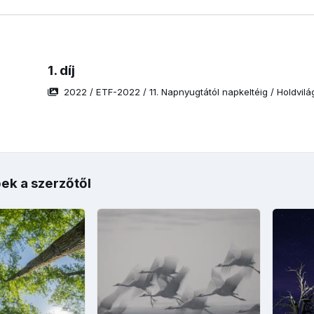
1. díj
2022
/
ETF-2022
/
11. Napnyugtától napkeltéig
/
Holdvilá
ek a szerzőtől