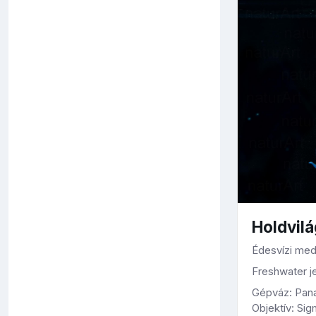
Holdvilá
Édesvízi med
Freshwater je
Gépváz: Pan
Objektív: Si