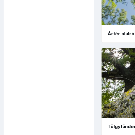
Ártér alulró
Tölgytündé