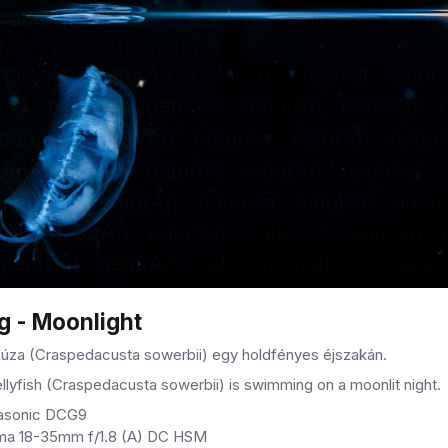
g - Moonlight
úza (Craspedacusta sowerbii) egy holdfényes éjszakán.
llyfish (Craspedacusta sowerbii) is swimming on a moonlit night.
asonic DCG9
gma 18-35mm f/1.8 (A) DC HSM