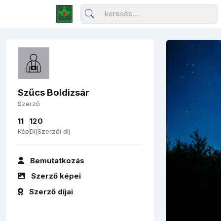
Szűcs Boldizsár
Szerző
11
12
0
Kép
Díj
Szerzői díj
Bemutatkozás
Szerző képei
Szerző díjai