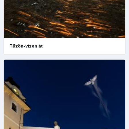
Tűzön-vízen át