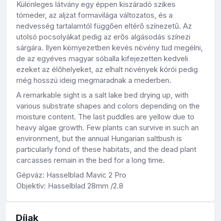
Különleges látvány egy éppen kiszáradó szikes
tómeder, az aljzat formavilága változatos, és a
nedvesség tartalamtól függően eltérő színezetű. Az
utolsó pocsolyákat pedig az erős algásodás színezi
sárgára. Ilyen környezetben kevés növény tud megélni,
de az egyéves magyar sóballa kifejezetten kedveli
ezeket az élőhelyeket, az elhalt növények kórói pedig
még hosszú ideig megmaradnak a mederben.
A remarkable sight is a salt lake bed drying up, with
various substrate shapes and colors depending on the
moisture content. The last puddles are yellow due to
heavy algae growth. Few plants can survive in such an
environment, but the annual Hungarian saltbush is
particularly fond of these habitats, and the dead plant
carcasses remain in the bed for a long time.
Gépváz: Hasselblad Mavic 2 Pro
Objektív: Hasselblad 28mm /2.8
Díjak