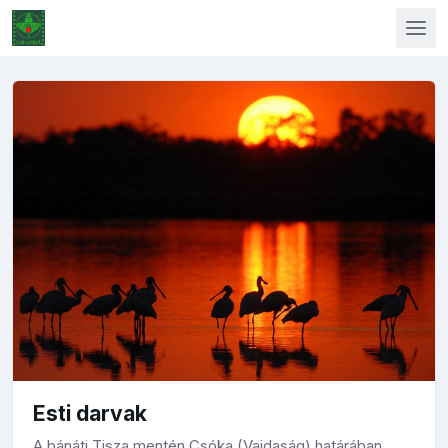
Esti darvak
A bánáti Tisza mentén Csóka (Vajdaság) határában