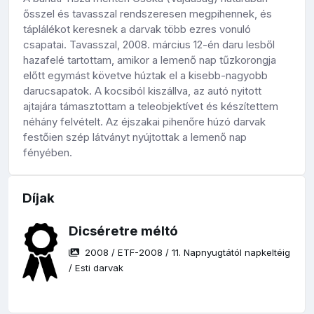
ősszel és tavasszal rendszeresen megpihennek, és
táplálékot keresnek a darvak több ezres vonuló
csapatai. Tavasszal, 2008. március 12-én daru lesből
hazafelé tartottam, amikor a lemenő nap tűzkorongja
előtt egymást követve húztak el a kisebb-nagyobb
darucsapatok. A kocsiból kiszállva, az autó nyitott
ajtajára támasztottam a teleobjektívet és készítettem
néhány felvételt. Az éjszakai pihenőre húzó darvak
festőien szép látványt nyújtottak a lemenő nap
fényében.
Díjak
Dicséretre méltó
2008
/
ETF-2008
/
11. Napnyugtától napkeltéig
/
Esti darvak