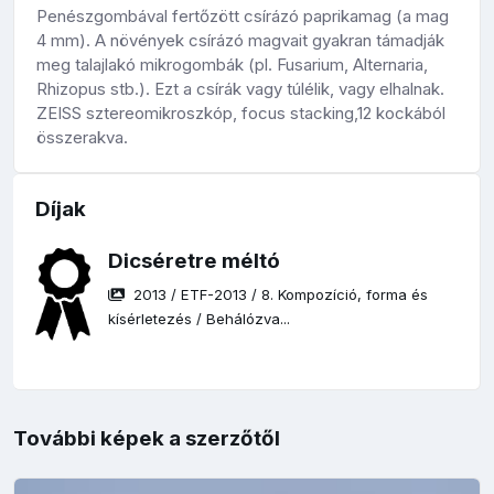
Penészgombával fertőzött csírázó paprikamag (a mag
4 mm). A növények csírázó magvait gyakran támadják
meg talajlakó mikrogombák (pl. Fusarium, Alternaria,
Rhizopus stb.). Ezt a csírák vagy túlélik, vagy elhalnak.
ZEISS sztereomikroszkóp, focus stacking,12 kockából
összerakva.
Díjak
Dicséretre méltó
2013
/
ETF-2013
/
8. Kompozíció, forma és
kísérletezés
/
Behálózva...
További képek a szerzőtől