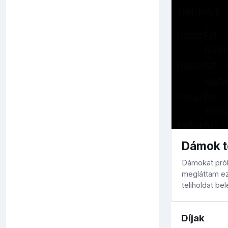
Dámok t
Dámokat próbá
megláttam ezt
teliholdat b
Díjak