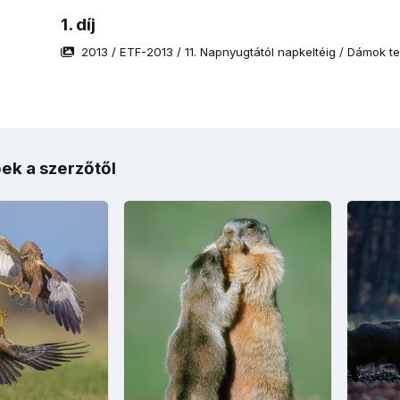
1. díj
2013
/
ETF-2013
/
11. Napnyugtától napkeltéig
/
Dámok tel
ek a szerzőtől