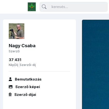
Nagy Csaba
Szerző
37
43
1
Kép
Díj
Szerzői díj
Bemutatkozás
Szerző képei
Szerző díjai