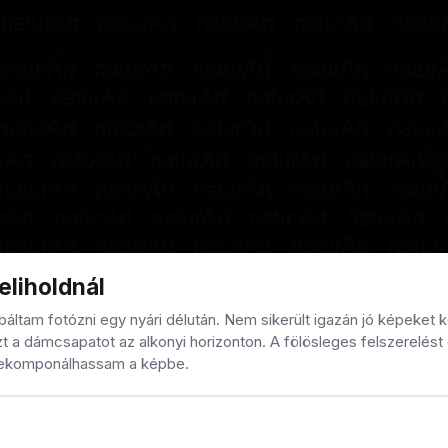
eliholdnál
ltam fotózni egy nyári délután. Nem sikerült igazán jó képeket k
 a dámcsapatot az alkonyi horizonton. A fölösleges felszerelést 
elekomponálhassam a képbe.