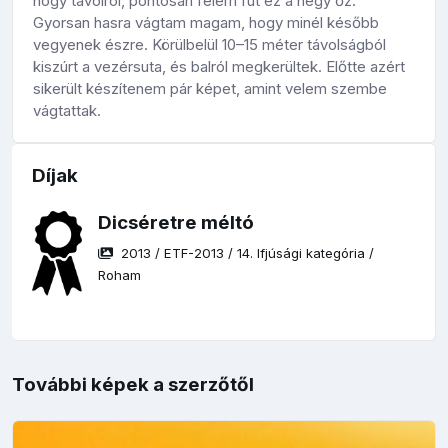
hogy távolról, pontosan felém fut ez a négy őz.
Gyorsan hasra vágtam magam, hogy minél később
vegyenek észre. Körülbelül 10–15 méter távolságból
kiszúrt a vezérsuta, és balról megkerültek. Előtte azért
sikerült készítenem pár képet, amint velem szembe
vágtattak.
Díjak
Dicséretre méltó
2013
/
ETF-2013
/
14. Ifjúsági kategória
/
Roham
További képek a szerzőtől