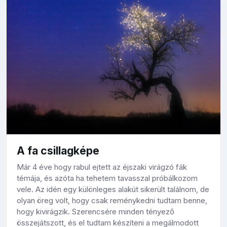
A fa csillagképe
Már 4 éve hogy rabul ejtett az éjszaki virágzó fák
témája, és azóta ha tehetem tavasszal próbálkozom
vele. Az idén egy különleges alakút sikerült találnom, de
olyan öreg volt, hogy csak reménykedni tudtam benne,
hogy kivirágzik. Szerencsére minden tényező
összejátszott, és el tudtam készíteni a megálmodott