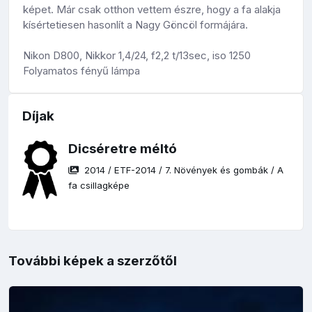
képet. Már csak otthon vettem észre, hogy a fa alakja
kísértetiesen hasonlít a Nagy Göncöl formájára.
Nikon D800, Nikkor 1,4/24, f2,2 t/13sec, iso 1250
Folyamatos fényű lámpa
Díjak
Dicséretre méltó
2014
/
ETF-2014
/
7. Növények és gombák
/
A
fa csillagképe
További képek a szerzőtől