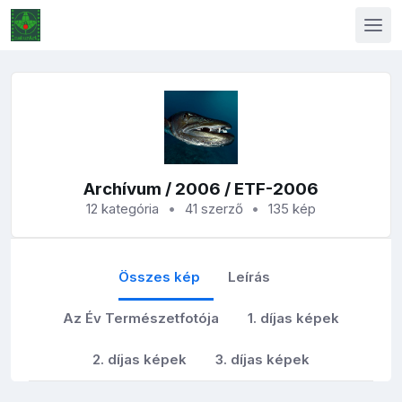
Archívum
/
2006
/ ETF-2006
12 kategória
41 szerző
135 kép
Összes kép
Leírás
Az Év Természetfotója
1. díjas képek
2. díjas képek
3. díjas képek