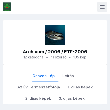
Archívum
/
2006
/ ETF-2006
12 kategória
41 szerző
135 kép
Összes kép
Leírás
Az Év Természetfotója
1. díjas képek
2. díjas képek
3. díjas képek