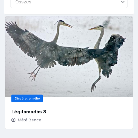
Összes
Dicséretre méltó
Légitámadás 8
Máté Bence