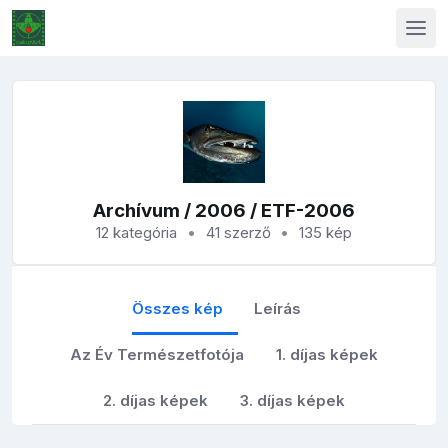
Archívum
/
2006
/ ETF-2006
12 kategória
41 szerző
135 kép
Összes kép
Leírás
Az Év Természetfotója
1. díjas képek
2. díjas képek
3. díjas képek