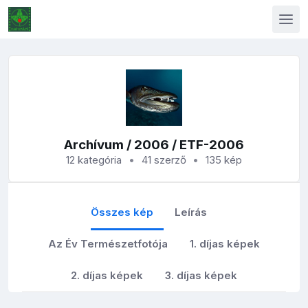
Archívum
/
2006
/ ETF-2006
12 kategória
41 szerző
135 kép
Összes kép
Leírás
Az Év Természetfotója
1. díjas képek
2. díjas képek
3. díjas képek