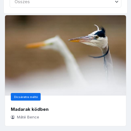
Összes
Dicséretre méltó
Madarak ködben
Máté Bence