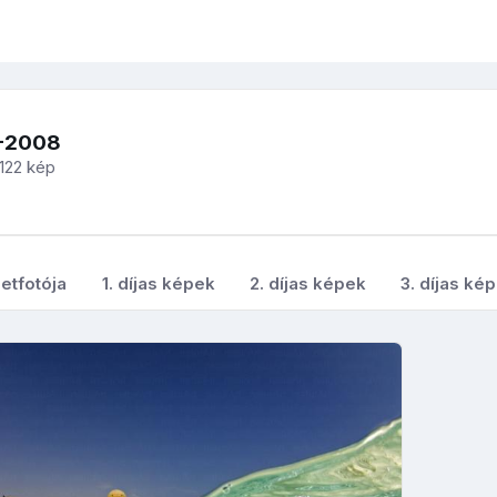
F-2008
122 kép
etfotója
1. díjas képek
2. díjas képek
3. díjas ké