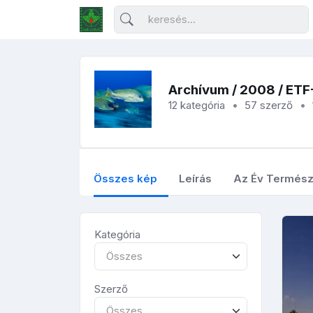
Archívum
/
2008
/ ET
12 kategória
57 szerző
Összes kép
Leírás
Az Év Termész
Kategória
Összes
Szerző
Összes