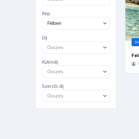
Kép
Félben
Díj
Di
Összes
Fé
Különdíj
S
Összes
Szerzői díj
Összes