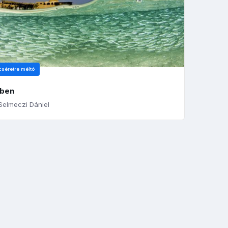
cséretre méltó
lben
elmeczi Dániel