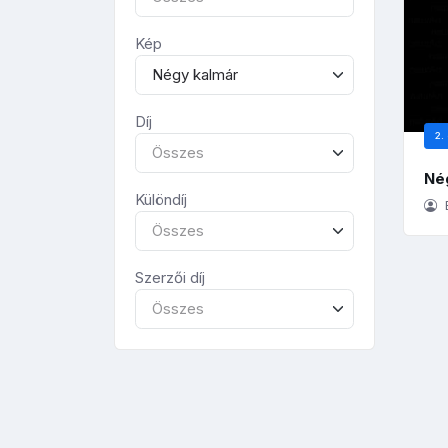
Kép
Négy kalmár
Díj
2. 
Összes
Né
Különdíj
E
Összes
Szerzői díj
Összes