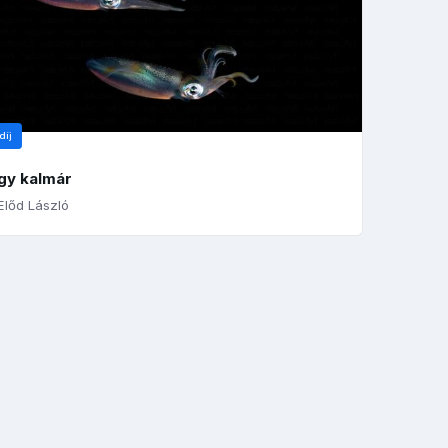
díj
gy kalmár
lőd László