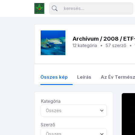
Archívum
/
2008
/ ET
12 kategória
57 szerző
Összes kép
Leírás
Az Év Termész
Kategória
Összes
Szerző
Összes