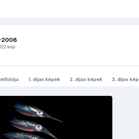
F-2008
122 kép
etfotója
1. díjas képek
2. díjas képek
3. díjas ké