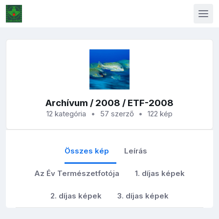
Archívum
/
2008
/ ETF-2008
12 kategória
57 szerző
122 kép
Összes kép
Leírás
Az Év Természetfotója
1. díjas képek
2. díjas képek
3. díjas képek