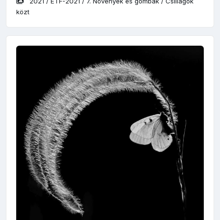
2021
/
ETF-2021
/
7. Növények és gombák
/
Csillagok
közt