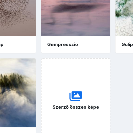
ap
Gémpresszió
Guli
Szerző összes képe