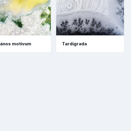
pános motívum
Tardigrada