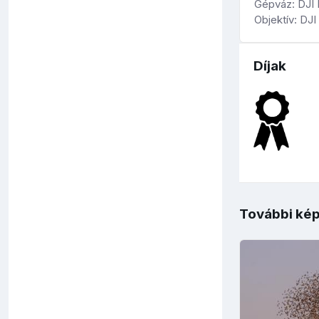
Gépváz: DJI
Objektív: DJI
Díjak
További kép