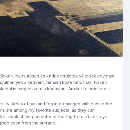
ékünkön. Napsütéses és ködös területek váltották egymást
 körülmények a kedvenc témáim közé tartoznak, hiszen
távlatból is megnézzem a ködhatárt. Amikor felemeltem a
nity. Areas of sun and fog interchanged with each other
ons are among my favorite subjects, as they can
ke a look at the perimeter of the fog from a bird’s eye
agined seen from the surface…