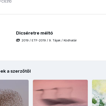
 FC6310
Dicséretre méltó
2019
/
ETF-2019
/
9. Tájak
/
Ködhatár
ek a szerzőtől