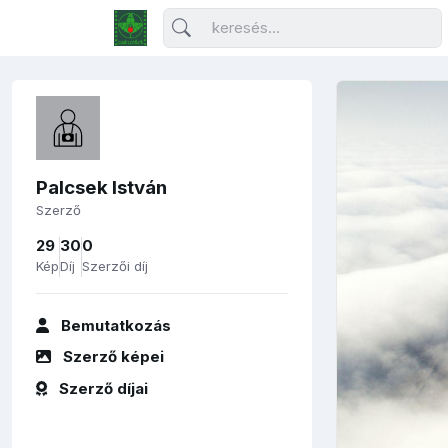
Palcsek István
Szerző
29
30
0
Kép
Díj
Szerzői díj
Bemutatkozás
Szerző képei
Szerző díjai