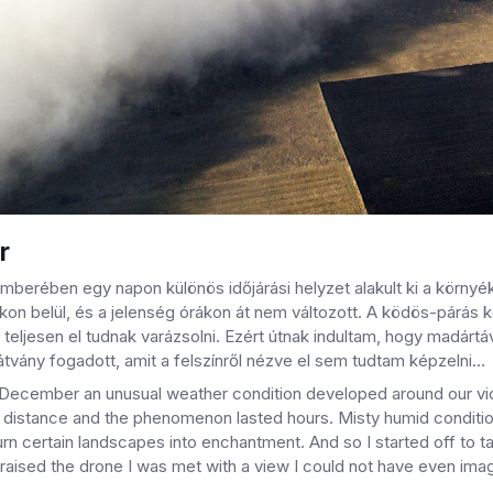
r
mberében egy napon különös időjárási helyzet alakult ki a körny
okon belül, és a jelenség órákon át nem változott. A ködös-párás
 teljesen el tudnak varázsolni. Ezért útnak indultam, hogy madár
látvány fogadott, amit a felszínről nézve el sem tudtam képzelni…
 December an unusual weather condition developed around our vici
rt distance and the phenomenon lasted hours. Misty humid conditi
rn certain landscapes into enchantment. And so I started off to ta
 raised the drone I was met with a view I could not have even im