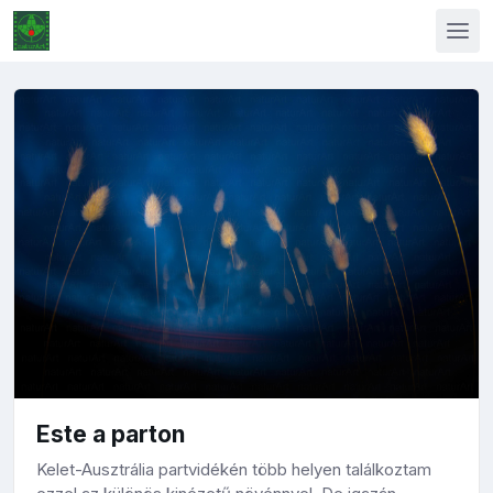
Este a parton
Kelet-Ausztrália partvidékén több helyen találkoztam