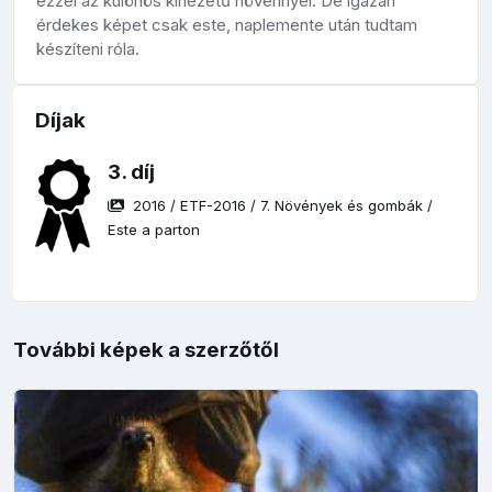
ezzel az különös kinézetű növénnyel. De igazán
érdekes képet csak este, naplemente után tudtam
készíteni róla.
Díjak
3. díj
2016
/
ETF-2016
/
7. Növények és gombák
/
Este a parton
További képek a szerzőtől