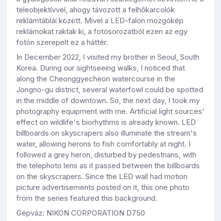
teleobjektívvel, ahogy távozott a felhőkarcolók
reklámtáblái között. Mivel a LED-falon mozgókép
reklámokat raktak ki, a fotósorozatból ezen az egy
fotón szerepelt ez a háttér.
In December 2022, I visited my brother in Seoul, South
Korea. During our sightseeing walks, I noticed that
along the Cheonggyecheon watercourse in the
Jongno-gu district, several waterfowl could be spotted
in the middle of downtown. So, the next day, I took my
photography equipment with me. Artificial light sources'
effect on wildlife's biorhythms is already known. LED
billboards on skyscrapers also illuminate the stream's
water, allowing herons to fish comfortably at night. I
followed a grey heron, disturbed by pedestrians, with
the telephoto lens as it passed between the billboards
on the skyscrapers. Since the LED wall had motion
picture advertisements posted on it, this one photo
from the series featured this background.
Gépváz: NIKON CORPORATION D750