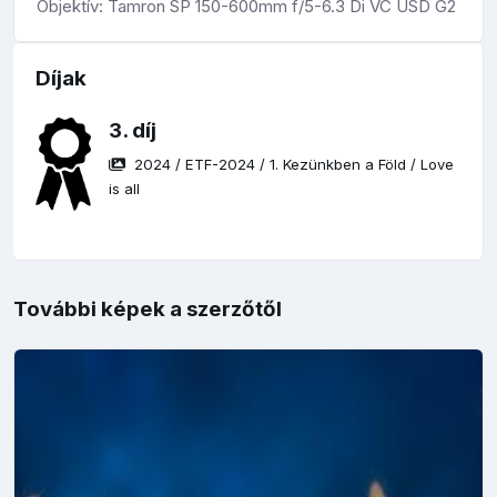
Objektív: Tamron SP 150-600mm f/5-6.3 Di VC USD G2
Díjak
3. díj
2024
/
ETF-2024
/
1. Kezünkben a Föld
/
Love
is all
További képek a szerzőtől