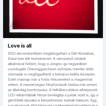
Love is all
2022 decemberében meglátogattam a Dél-Koreában,
Szöul-ban élő testvéremet. A városnéző sétáink
alkalmával feltűnt, hogy a Jongno-gu negyedben
csordogáló Cheonggyecheon vízfolyás mentén több
vízimadár is megfigyelhető a belváros kellős közepén.
Ezért másnap már a fotós felszerelést is magammal
vittem. A mesterséges fényforrások hatása már ismert
az állatvilág bioritmusára. A felhőkarcolókon elhelyezett
LED reklámtáblák fénye bevilágítja a patak vízét is, így a
gémfélék éjszaka is kényelmesen tudnak halászni. Egy,
a gyalogosok által felzavart szürkegémet követtem le a