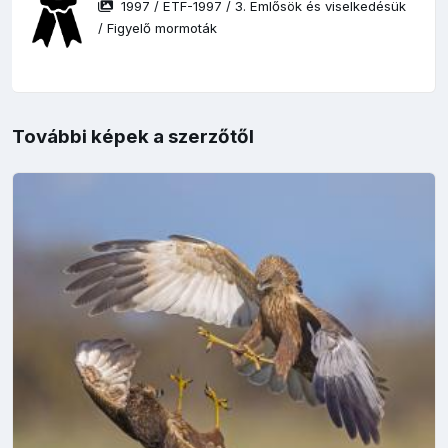
1997
/
ETF-1997
/
3. Emlősök és viselkedésük
/
Figyelő mormoták
További képek a szerzőtől