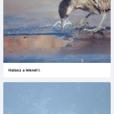
Halász a léknél I.