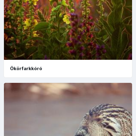
Ökörfarkkóró