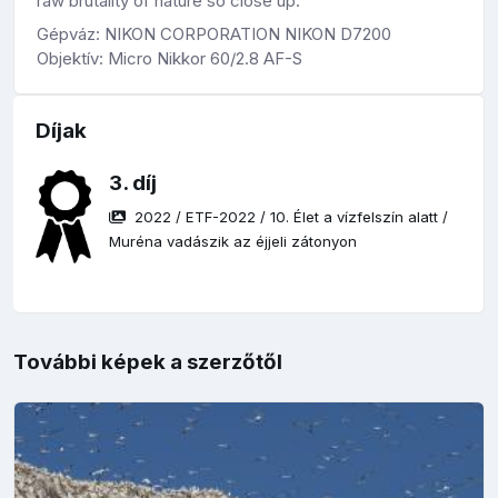
raw brutality of nature so close up.
Gépváz: NIKON CORPORATION NIKON D7200
Objektív: Micro Nikkor 60/2.8 AF-S
Díjak
3. díj
2022
/
ETF-2022
/
10. Élet a vízfelszín alatt
/
Muréna vadászik az éjjeli zátonyon
További képek a szerzőtől