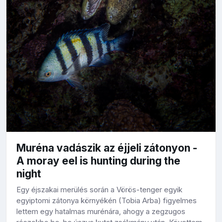
Muréna vadászik az éjjeli zátonyon -
A moray eel is hunting during the
night
Egy éjszakai merülés során a Vörös-tenger egyik
egyiptomi zátonya környékén (Tobia Arba) figyelmes
lettem egy hatalmas murénára, ahogy a zegzugos