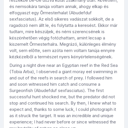
részekbe be-be úszva kutat zsákmány után. Követtem,
és nemsokára tanúja voltam annak, ahogy elkap és
elfogyaszt egy Őrmesterhalat (Abudefduf
sexfasciatus). Az első sikeres vadászat sokkolt, de a
ragadozó nem állt le, és folytatta a keresést. Ekkor már
tudtam, mire készüljek, és némi szerencsének is
köszönhetően végig fotózhattam, amint lecsap a
kiszemelt Őrmesterhalra. Megrázó, különleges élmény
volt, sem előtte, sem azóta nem voltam tanúja ennyire
kézközelből a természet nyers könyörtelenségének.
During a night dive near an Egyptian reef in the Red Sea
(Tobia Arba), I observed a giant moray eel swimming in
and out of the reefs in search of prey. I followed him
and soon witnessed him catch and consume a
Surgeonfish (Abudefduf sexfasciatus). The first
successful hunt shocked me, but the predator did not
stop and continued his search. By then, I knew what to
expect and, thanks to some luck, I could photograph it
as it struck the target. It was an incredible and unique
experience; I had never before or since witnessed the