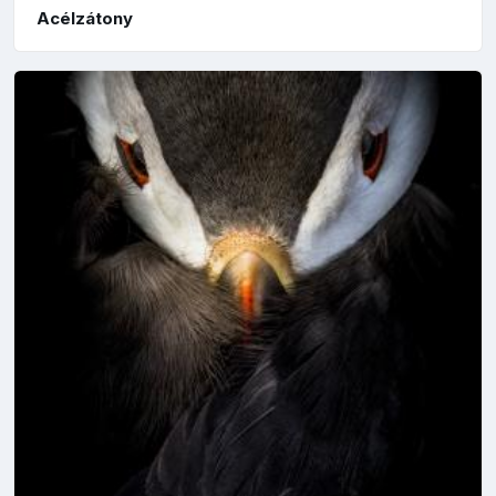
Acélzátony