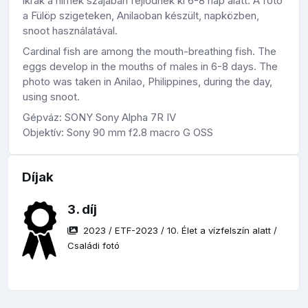
ikrák a hímek szájában fejlődnek ki 6-8 nap alatt. A fotó
a Fülöp szigeteken, Anilaoban készült, napközben,
snoot használatával.
Cardinal fish are among the mouth-breathing fish. The
eggs develop in the mouths of males in 6-8 days. The
photo was taken in Anilao, Philippines, during the day,
using snoot.
Gépváz: SONY Sony Alpha 7R IV
Objektív: Sony 90 mm f2.8 macro G OSS
Díjak
3. díj
2023
/
ETF-2023
/
10. Élet a vízfelszín alatt
/
Családi fotó