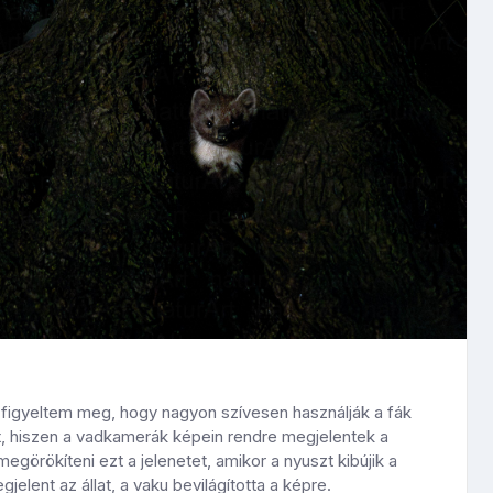
 figyeltem meg, hogy nagyon szívesen használják a fák
tt, hiszen a vadkamerák képein rendre megjelentek a
görökíteni ezt a jelenetet, amikor a nyuszt kibújik a
jelent az állat, a vaku bevilágította a képre.