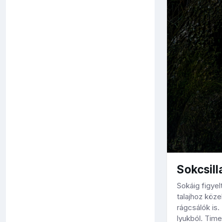
Sokcsill
Sokáig figye
talajhoz köz
rágcsálók is.
lyukból. Time