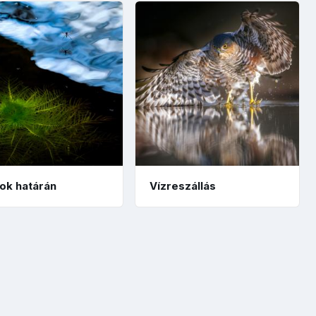
gok határán
Vízreszállás