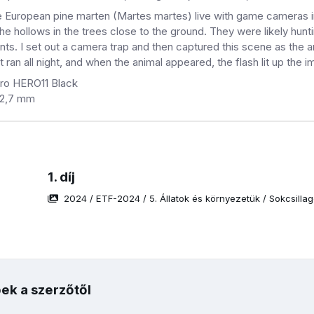
 European pine marten (Martes martes) live with game cameras in 
he hollows in the trees close to the ground. They were likely hun
s. I set out a camera trap and then captured this scene as the a
t ran all night, and when the animal appeared, the flash lit up the 
ro HERO11 Black
5/2,7 mm
1. díj
2024
/
ETF-2024
/
5. Állatok és környezetük
/
Sokcsilla
ek a szerzőtől