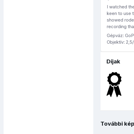
I watched the
keen to use t
showed rodent
recording tha
Gépváz: GoP
Objektív: 2,
Díjak
További kép