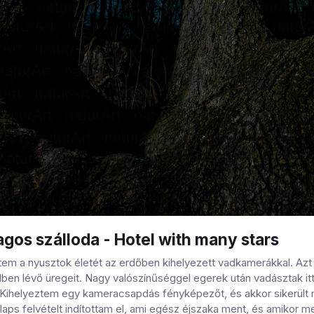
agos szálloda - Hotel with many stars
ltem a nyusztok életét az erdőben kihelyezett vadkamerákkal. Azt
elben lévő üregeit. Nagy valószínűséggel egerek után vadásztak i
 Kihelyeztem egy kameracsapdás fényképezőt, és akkor sikerült me
laps felvételt indítottam el, ami egész éjszaka ment, és amikor meg