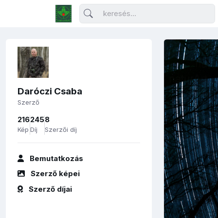
Daróczi Csaba
Szerző
216
245
8
Kép
Díj
Szerzői díj
Bemutatkozás
Szerző képei
Szerző díjai