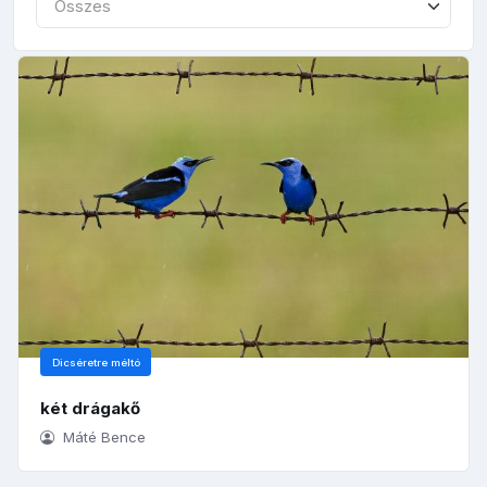
Összes
Dicséretre méltó
két drágakő
Máté Bence