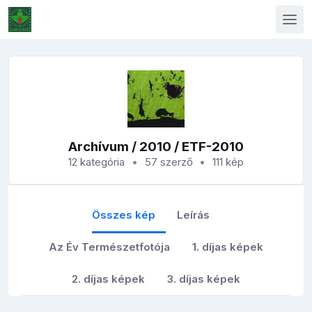
Archívum
/
2010
/ ETF-2010
12 kategória
57 szerző
111 kép
Összes kép
Leírás
Az Év Természetfotója
1. díjas képek
2. díjas képek
3. díjas képek