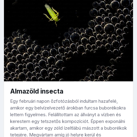
Almazöld insecta
Egy februári napon őzfotózásból indultam hazafelé,
amikor egy belvízelvezető árokban furcsa buborékokra
lettem figyelmes. Felállítottam az állványt a vízben és
kerestem egy tetszetős kompozíciót. Éppen exponálni
akartam, amikor egy zöld ízeltlábú mászott a buborékok
tetejére. Megvártam amíg jó helyre kerül és