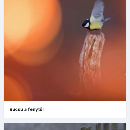
Búcsú a fénytől