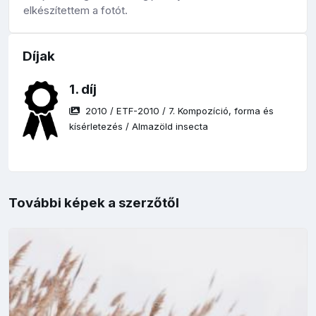
elkészítettem a fotót.
Díjak
1. díj
2010
/
ETF-2010
/
7. Kompozíció, forma és
kísérletezés
/
Almazöld insecta
További képek a szerzőtől