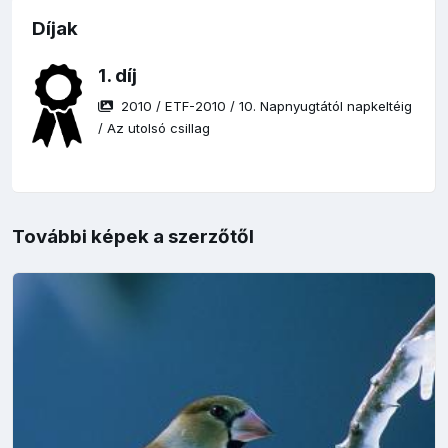
Díjak
1. díj
2010
/
ETF-2010
/
10. Napnyugtától napkeltéig
/
Az utolsó csillag
További képek a szerzőtől