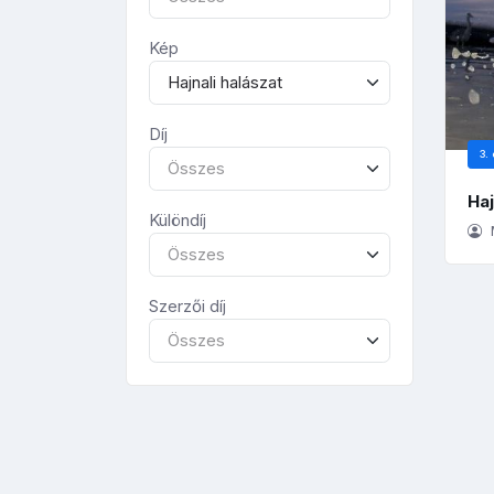
Kép
Hajnali halászat
Díj
3. 
Összes
Haj
Különdíj
Összes
Szerzői díj
Összes