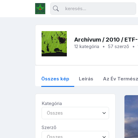
Archívum
/
2010
/ ETF
12 kategória
57 szerző
Összes kép
Leírás
Az Év Termész
Kategória
Összes
Szerző
Összes