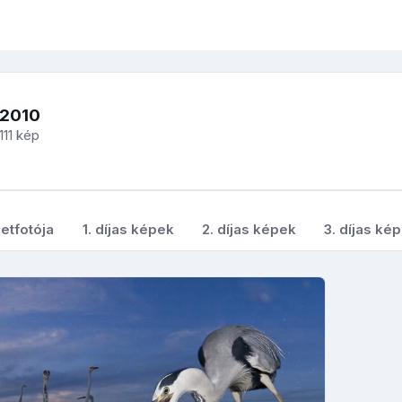
-2010
111 kép
etfotója
1. díjas képek
2. díjas képek
3. díjas ké