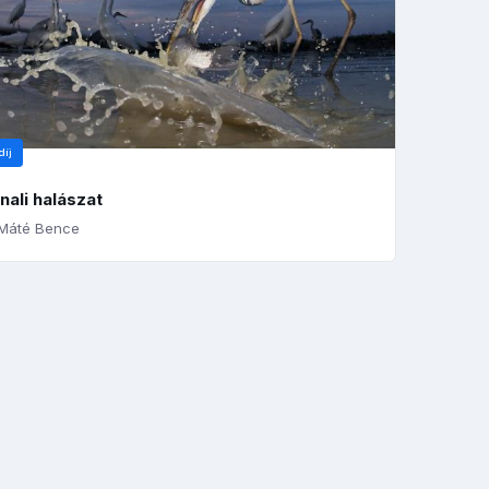
díj
nali halászat
Máté Bence