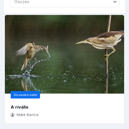
Összes
Dicséretre méltó
A rivális
Máté Bence