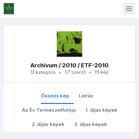
Archívum
/
2010
/ ETF-2010
12 kategória
57 szerző
111 kép
Összes kép
Leírás
Az Év Természetfotója
1. díjas képek
2. díjas képek
3. díjas képek